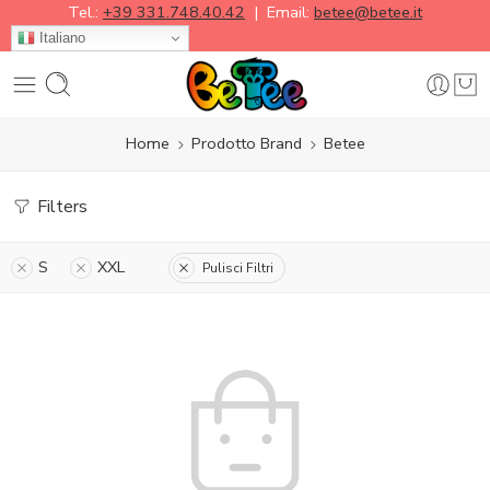
Tel.:
+39 331.748.40.42
| Email:
betee@betee.it
Italiano
Home
Prodotto Brand
Betee
Filters
S
XXL
Pulisci Filtri