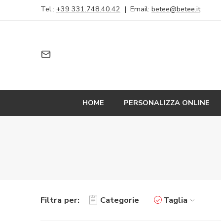
Tel.:
+39 331.748.40.42
| Email:
betee@betee.it
HOME
PERSONALIZZA ONLINE
Filtra per:
Categorie
Taglia