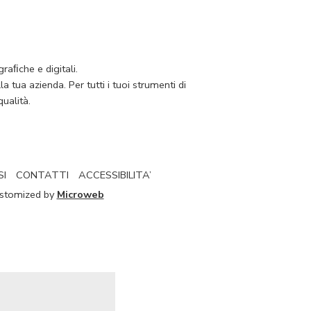
raﬁche e digitali.
 tua azienda. Per tutti i tuoi strumenti di
ualità.
SI
CONTATTI
ACCESSIBILITA’
Customized by
Microweb