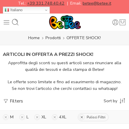
Tel.:
+39 331.748.40.42
| Email:
betee@betee.it
Italiano
Home
Prodotti
OFFERTE SHOCK!
ARTICOLI IN OFFERTA A PREZZI SHOCK!
Approfitta degli sconti su questi articoli senza rinunciare alla
qualità dei tessuti e della stampa di Betee!
Le offerte sono limitate e fino ad esaurimento di magazzino.
Se non trovi l’articolo che cerchi contattaci su whatsapp!
Filters
Sort by
M
L
XL
4XL
Pulisci Filtri