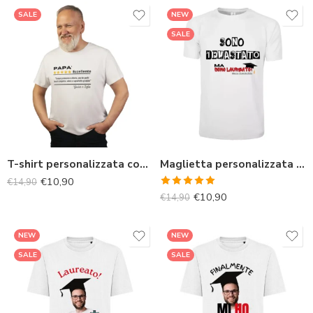
SALE
NEW
SALE
T-shirt personalizzata con recensione: Idea Regalo per il papà
Maglietta personalizzata per regalo di Laurea
€
10,90
€
14,90
Valutato
€
10,90
€
14,90
5.00
su 5
NEW
NEW
SALE
SALE