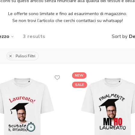
conti su questi articoli senza rinunciare alla qualità dei tessuti e del
Le offerte sono limitate e fino ad esaurimento di magazzino.
Se non trovi l’articolo che cerchi contattaci su whatsapp!
ezzo
3 results
De
Sort by
Pulisci Filtri
NEW
SALE