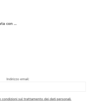
T-Shirt Laurea Personalizzata con Foto e Frase “Finalmente mi ho laureato”
Indirizzo email:
e condizioni sul trattamento dei dati personali.