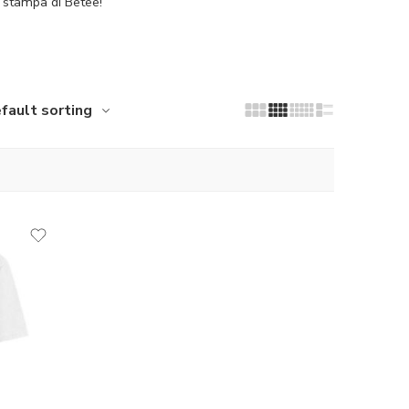
la stampa di Betee!
fault sorting