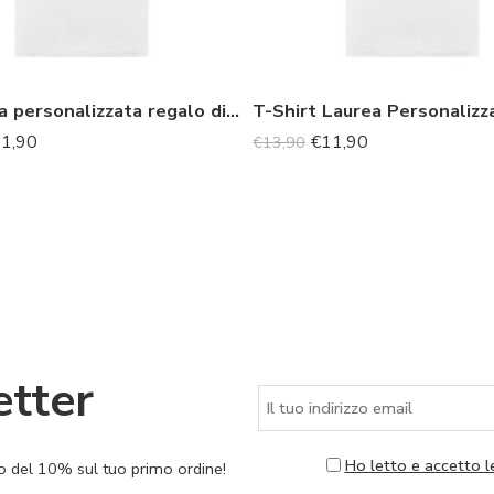
Maglietta personalizzata regalo di Laurea “scusate il ritardo”
1,90
€
11,90
€
13,90
etter
Ho letto e accetto l
nto del 10% sul tuo primo ordine!