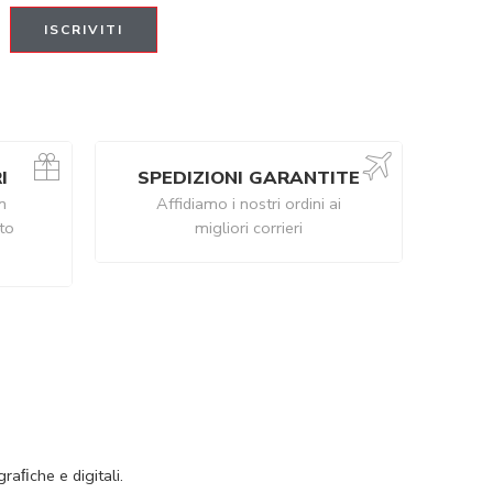
I
SPEDIZIONI GARANTITE
n
Affidiamo i nostri ordini ai
ito
migliori corrieri
raﬁche e digitali.