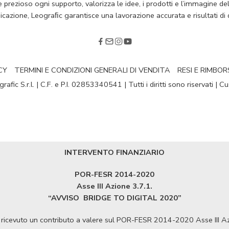
rezioso ogni supporto, valorizza le idee, i prodotti e l’immagine della
cazione, Leograﬁc garantisce una lavorazione accurata e risultati di q
CY
TERMINI E CONDIZIONI GENERALI DI VENDITA
RESI E RIMBOR
fic S.r.l. | C.F. e P.I. 02853340541 | Tutti i diritti sono riservati | 
INTERVENTO FINANZIARIO
POR-FESR 2014-2020
Asse III Azione 3.7.1.
“AVVISO
BRIDGE TO DIGITAL 2020”
ha ricevuto un contributo a valere sul POR-FESR 2014-2020 Asse III 