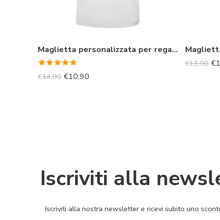
Maglietta personalizzata per regalo di Laurea
€
1
€
13,90
Valutato
€
10,90
€
14,90
5.00
su 5
Iscriviti alla newsl
Iscriviti alla nostra newsletter e ricevi subito uno sco