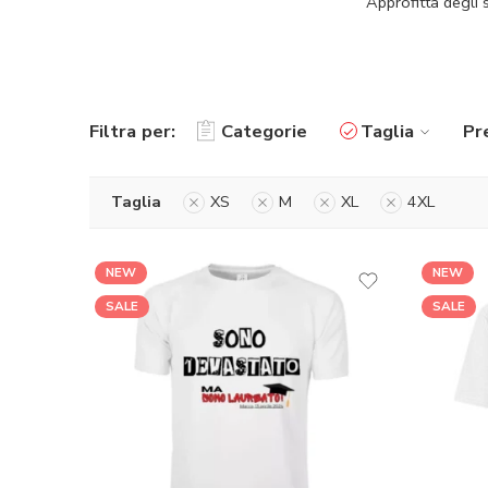
Approfitta degli s
Filtra per:
Categorie
Taglia
Pr
Taglia
XS
M
XL
4XL
NEW
NEW
SALE
SALE