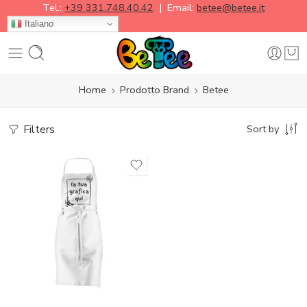
Tel.:
+39 331.748.40.42
| Email:
betee@betee.it
Italiano
Home
Prodotto Brand
Betee
Filters
Sort by