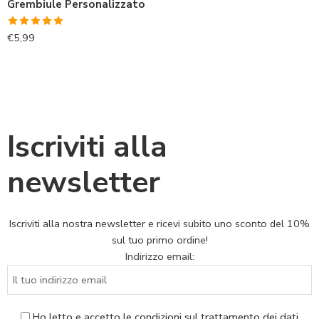
Grembiule Personalizzato
Valutato
€
5,99
5.00
su 5
Iscriviti alla
newsletter
Iscriviti alla nostra newsletter e ricevi subito uno sconto del 10%
sul tuo primo ordine!
Indirizzo email:
Ho letto e accetto le condizioni sul trattamento dei dati