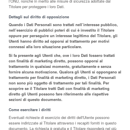
l’ONU, nonché in merito alle misure di sicurezza adottate dal
Titolare per proteggere i loro Dati.
Dettagli sul diritto di opposizione
Quando i Dati Personali sono trattati nell’interesse pubblico,
nell’esercizio di pubblici poteri di cui è investito il Titolare
oppure per perseguire un interesse legittimo del Titolare, gli
Utenti hanno diritto ad opporsi al trattamento per motivi
connessi alla loro situazione particolare.
Si fa presente agli Utenti che, ove i loro Dati fossero trattati
con finalità di marketing diretto, possono opporsi al
trattamento in qualsiasi momento, gratuitamente e senza
fornire alcuna motivazione. Qualora gli Utenti si oppongano al
trattamento per finalità di marketing diretto, i Dati Personali
non sono più oggetto di trattamento per tali finalità. Per
scoprire se il Titolare tratti Dati con finalità di marketing
diretto gli Utenti possono fare riferimento alle rispettive
sezioni di questo documento.
Come esercitare i diritti
Eventuali richieste di esercizio dei diritti dell'Utente possono
essere indirizzate al Titolare attraverso i recapiti forniti in questo
documento. La richiesta è gratuita e il Titolare risponderà nel più