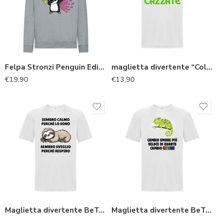
Felpa Stronzi Penguin Edition
maglietta divertente “Coltivo idee ma mi crescono cazzate”
€
19,90
€
13,90
Maglietta divertente BeTee “Bradipo”
Maglietta divertente BeTee “Camaleonte arcobaleno”