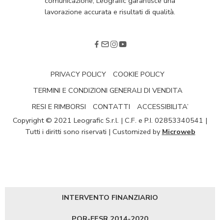
comunicazione, Leograﬁc garantisce una
lavorazione accurata e risultati di qualità.
PRIVACY POLICY
COOKIE POLICY
TERMINI E CONDIZIONI GENERALI DI VENDITA
RESI E RIMBORSI
CONTATTI
ACCESSIBILITA’
Copyright © 2021 Leografic S.r.l. | C.F. e P.I. 02853340541 |
Tutti i diritti sono riservati | Customized by
Microweb
INTERVENTO FINANZIARIO
POR-FESR 2014-2020