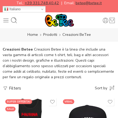
Tel.:
+39 331.748.40.42
| Email:
betee@betee.it
Italiano
Home
Prodotti
Creazioni BeTee
Creazioni Betee
Creazioni Betee è la linea che include una
vasta gamma di articoli come t-shirt, teli, bag e altri accessori
con i nostri design, grafiche e illustrazioni.
Questi capi
d’abbigliamento sono spesso utilizzati per occasioni speciali
come addii al celibato, nubilato, feste ed eventi o semplicemente
per fare un regalo originale a prezzi contenuti.
Filters
Sort by
SUPER OFFERTA!
VIRAL
SALE