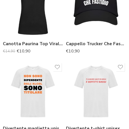
Canotta Paurina Top Virale con Frase Ironica
Cappello Trucker Che Fastidio
€
10,90
€
10,90
€
14,90
Divertente maglietta unisex “Non sono dipendente dall’alcol, sono titolare”
Divertente t-shirt unisex “Ti auguro salti di gioia e soffitti bassi”