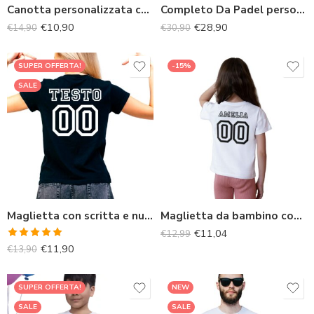
Canotta personalizzata con Qr code Social da donna
Completo Da Padel personalizzato con Nome – Unisex
€
10,90
€
28,90
€
14,90
€
30,90
SUPER OFFERTA!
-15%
SALE
Maglietta con scritta e numero personalizzata da donna
Maglietta da bambino con scritta e numero personalizzati
€
11,04
€
12,99
Valutato
€
11,90
€
13,90
5.00
su 5
SUPER OFFERTA!
NEW
SALE
SALE