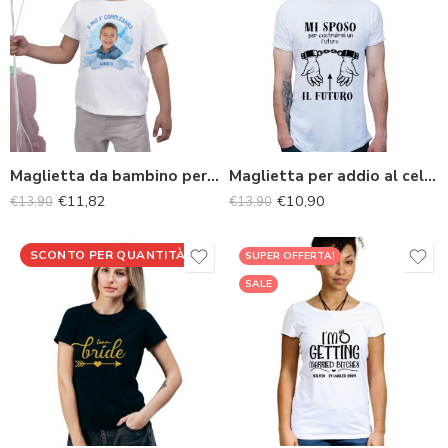
Maglietta da bambino personalizzata per il compleanno
Maglietta per addio al celibato per lo sposo
€
11,82
€
10,90
€
13,90
€
13,90
SCONTO PER QUANTITÀ
SUPER OFFERTA!
SALE