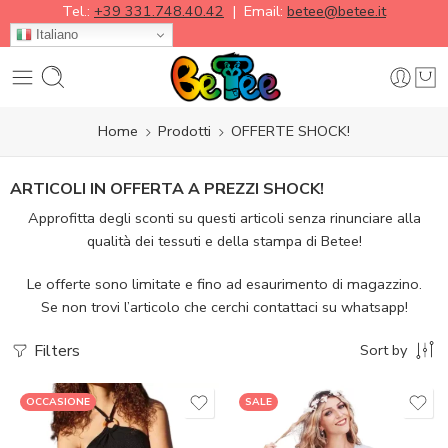
Tel.:
+39 331.748.40.42
| Email:
betee@betee.it
Italiano
Home
Prodotti
OFFERTE SHOCK!
ARTICOLI IN OFFERTA A PREZZI SHOCK!
Approfitta degli sconti su questi articoli senza rinunciare alla
qualità dei tessuti e della stampa di Betee!
Le offerte sono limitate e fino ad esaurimento di magazzino.
Se non trovi l’articolo che cerchi contattaci su whatsapp!
Filters
Sort by
OCCASIONE
SALE