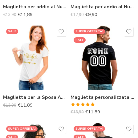
Maglietta per addio al Nubilato
Maglietta per addio al Nubilato personalizzata per sposa e amiche
€
11,89
€
9,90
€
13,90
€
12,90
SALE
SUPER OFFERTA!
SALE
Maglietta per la Sposa Addio al Nubilato
Maglietta personalizzata con nome e numero o scritta e numero da uomo
€
11,89
€
13,90
Valutato
€
11,89
€
13,99
5.00
su 5
SUPER OFFERTA!
SUPER OFFERTA!
SALE
SALE