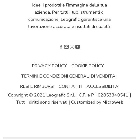
idee, i prodotti e l’immagine della tua
azienda. Per tutti i tuoi strumenti di
comunicazione, Leograﬁc garantisce una
lavorazione accurata e risultati di qualità.
PRIVACY POLICY
COOKIE POLICY
TERMINI E CONDIZIONI GENERALI DI VENDITA
RESI E RIMBORSI
CONTATTI
ACCESSIBILITA’
Copyright © 2021 Leografic S.r.l. | C.F. e P.I. 02853340541 |
Tutti i diritti sono riservati | Customized by
Microweb