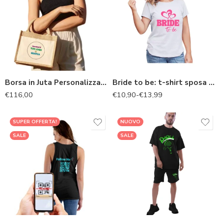
Borsa in Juta Personalizzata con il tuo logo o grafica
Bride to be: t-shirt sposa addio al nubilato
€
116,00
€
10,90
-
€
13,99
SUPER OFFERTA!
NUOVO
SALE
SALE