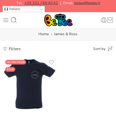
Tel.:
+39 331.748.40.42
| Email:
betee@betee.it
Italiano
Home
James & Ross
Filters
Sort by
ULTIMI PEZZI
SALE