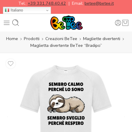
Tel.:
+39 331.748.40.42
| Email:
betee@betee.it
Italiano
Home
Prodotti
Creazioni BeTee
Magliette divertenti
Maglietta divertente BeTee “Bradipo”