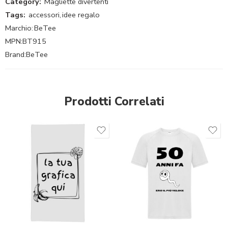
Category:
Magliette divertenti
Tags:
accessori
,
idee regalo
Marchio:
BeTee
MPN:
BT915
Brand:
BeTee
Prodotti Correlati