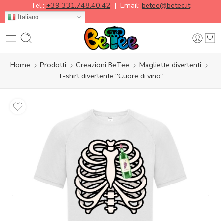
Tel.:
+39 331.748.40.42
| Email:
betee@betee.it
Italiano
Home
Prodotti
Creazioni BeTee
Magliette divertenti
T-shirt divertente “Cuore di vino”