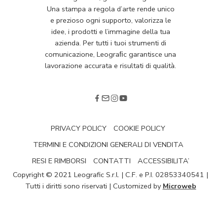
Una stampa a regola d’arte rende unico
e prezioso ogni supporto, valorizza le
idee, i prodotti e l’immagine della tua
azienda. Per tutti i tuoi strumenti di
comunicazione, Leograﬁc garantisce una
lavorazione accurata e risultati di qualità.
PRIVACY POLICY
COOKIE POLICY
TERMINI E CONDIZIONI GENERALI DI VENDITA
RESI E RIMBORSI
CONTATTI
ACCESSIBILITA’
Copyright © 2021 Leografic S.r.l. | C.F. e P.I. 02853340541 |
Tutti i diritti sono riservati | Customized by
Microweb