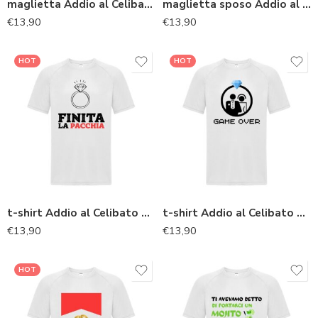
maglietta Addio al Celibato per lo sposo “game over”
maglietta sposo Addio al Celibato “mi sposo, loro sono qui solo per bere”
€
13,90
€
13,90
HOT
HOT
t-shirt Addio al Celibato per lo sposo “finita la pacchia”
t-shirt Addio al Celibato per lo sposo “Game Over”
€
13,90
€
13,90
HOT