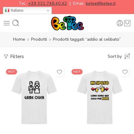
Tel.:
+39 331.748.40.42
| Email:
betee@betee.it
Italiano
Home
Prodotti
Prodotti taggati “addio al celibato”
Filters
Sort by
HOT
HOT