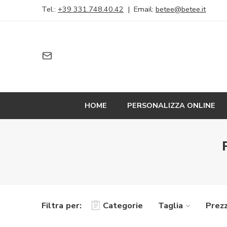
Tel.:
+39 331.748.40.42
| Email:
betee@betee.it
HOME
PERSONALIZZA ONLINE
Filtra per:
Categorie
Taglia
Prez