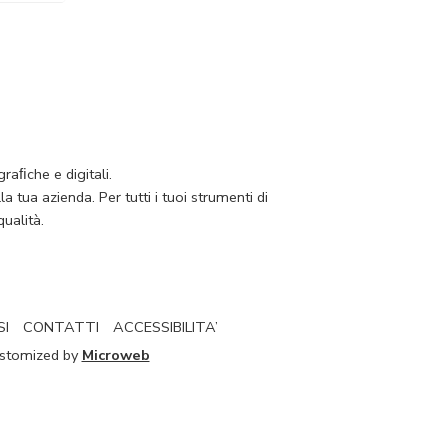
raﬁche e digitali.
 tua azienda. Per tutti i tuoi strumenti di
ualità.
SI
CONTATTI
ACCESSIBILITA’
Customized by
Microweb