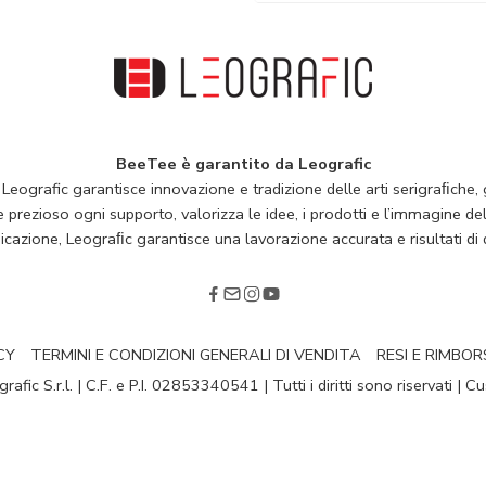
BeeTee è garantito da Leografic
 Leografic garantisce innovazione e tradizione delle arti serigraﬁche, g
rezioso ogni supporto, valorizza le idee, i prodotti e l’immagine della
cazione, Leograﬁc garantisce una lavorazione accurata e risultati di q
CY
TERMINI E CONDIZIONI GENERALI DI VENDITA
RESI E RIMBOR
fic S.r.l. | C.F. e P.I. 02853340541 | Tutti i diritti sono riservati | 