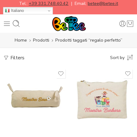
Tel.:
+39 331.748.40.42
| Email:
betee@betee.it
Italiano
Home
Prodotti
Prodotti taggati “regalo perfetto”
Filters
Sort by