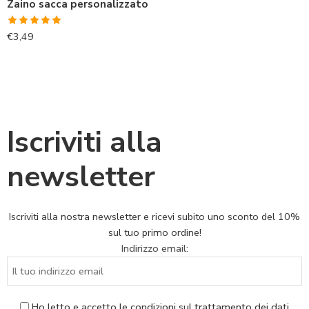
Zaino sacca personalizzato
Valutato
€
3,49
5.00
su 5
Iscriviti alla
newsletter
Iscriviti alla nostra newsletter e ricevi subito uno sconto del 10%
sul tuo primo ordine!
Indirizzo email:
Ho letto e accetto le condizioni sul trattamento dei dati