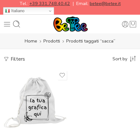
Tel.:
+39 331.748.40.42
| Email:
betee@betee.it
Italiano
Home
Prodotti
Prodotti taggati “sacca”
Filters
Sort by