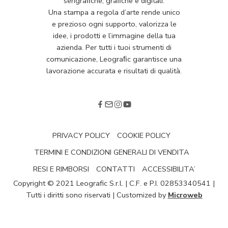
serigraﬁche, graﬁche e digitali.
Una stampa a regola d’arte rende unico
e prezioso ogni supporto, valorizza le
idee, i prodotti e l’immagine della tua
azienda. Per tutti i tuoi strumenti di
comunicazione, Leograﬁc garantisce una
lavorazione accurata e risultati di qualità.
PRIVACY POLICY
COOKIE POLICY
TERMINI E CONDIZIONI GENERALI DI VENDITA
RESI E RIMBORSI
CONTATTI
ACCESSIBILITA’
Copyright © 2021 Leografic S.r.l. | C.F. e P.I. 02853340541 |
Tutti i diritti sono riservati | Customized by
Microweb