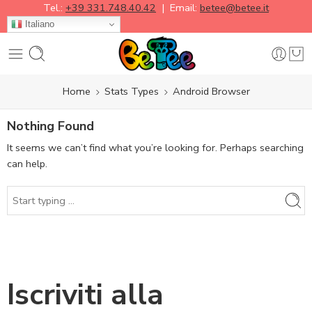
Tel.:
+39 331.748.40.42
| Email:
betee@betee.it
Italiano
Home
Stats Types
Android Browser
Nothing Found
It seems we can’t find what you’re looking for. Perhaps searching
can help.
Iscriviti alla