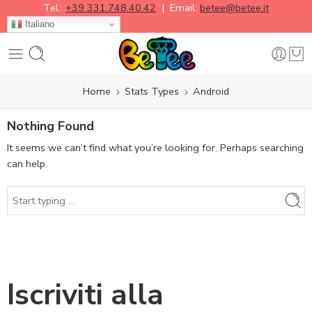
Tel.:
+39 331.748.40.42
| Email:
betee@betee.it
Italiano
Home
Stats Types
Android
Nothing Found
It seems we can’t find what you’re looking for. Perhaps searching
can help.
Iscriviti alla