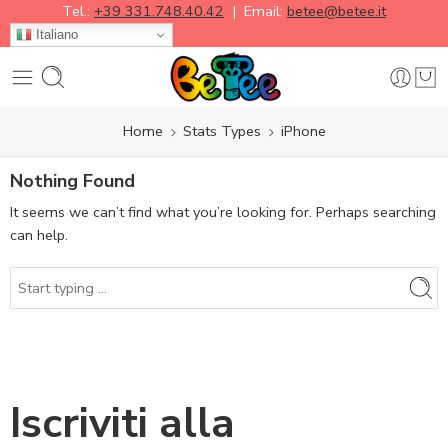
Tel.:
+39 331.748.40.42
| Email:
betee@betee.it
Italiano
Home
Stats Types
iPhone
Nothing Found
It seems we can’t find what you’re looking for. Perhaps searching
can help.
Iscriviti alla