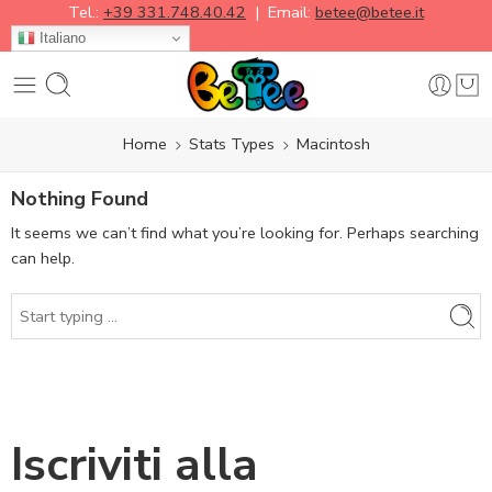
Tel.:
+39 331.748.40.42
| Email:
betee@betee.it
Italiano
Home
Stats Types
Macintosh
Nothing Found
It seems we can’t find what you’re looking for. Perhaps searching
can help.
Iscriviti alla