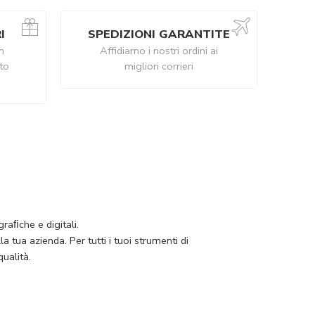
I
SPEDIZIONI GARANTITE
n
Affidiamo i nostri ordini ai
ito
migliori corrieri
raﬁche e digitali.
 tua azienda. Per tutti i tuoi strumenti di
ualità.