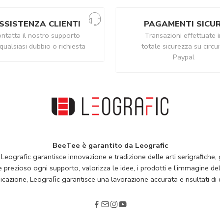
SSISTENZA CLIENTI
PAGAMENTI SICUR
ntatta il nostro supporto
Transazioni effettuate i
qualsiasi dubbio o richiesta
totale sicurezza su circu
Paypal
BeeTee è garantito da Leografic
 Leografic garantisce innovazione e tradizione delle arti serigraﬁche, g
rezioso ogni supporto, valorizza le idee, i prodotti e l’immagine della
cazione, Leograﬁc garantisce una lavorazione accurata e risultati di q