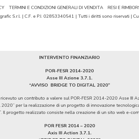
CY
TERMINI E CONDIZIONI GENERALI DI VENDITA
RESI E RIMBOR
fic S.r.l. | C.F. e P.I. 02853340541 | Tutti i diritti sono riservati | 
INTERVENTO FINANZIARIO
POR-FESR 2014-2020
Asse III Azione 3.7.1.
“AVVISO
BRIDGE TO DIGITAL 2020”
ha ricevuto un contributo a valere sul POR-FESR 2014-2020 Asse III 
020” per la realizzazione di un progetto di innovazione tecnologica a
T. Il progetto realizzato consiste nella creazione di un sito web e-c
POR FESR 2014 – 2020
Axis III Action 3.7.1.