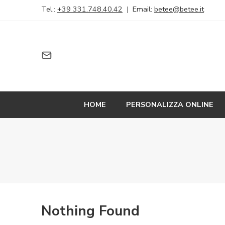
Tel.:
+39 331.748.40.42
| Email:
betee@betee.it
HOME
PERSONALIZZA ONLINE
Nothing Found