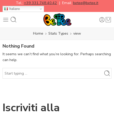
Tel.:
+39 331.748.40.42
| Email:
betee@betee.it
Italiano
Home
Stats Types
view
Nothing Found
It seems we can’t find what you’re looking for. Perhaps searching
can help.
Iscriviti alla