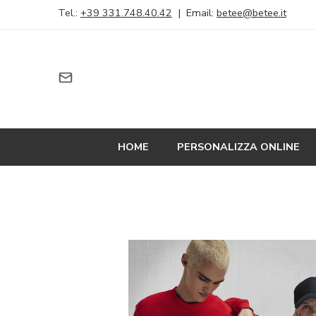
Tel.:
+39 331.748.40.42
| Email:
betee@betee.it
HOME
PERSONALIZZA ONLINE