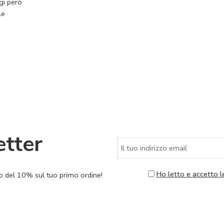
ggi però
le
etter
Ho letto e accetto l
nto del 10% sul tuo primo ordine!