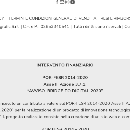
CY
TERMINI E CONDIZIONI GENERALI DI VENDITA
RESI E RIMBOR
fic S.r.l. | C.F. e P.I. 02853340541 | Tutti i diritti sono riservati | 
INTERVENTO FINANZIARIO
POR-FESR 2014-2020
Asse III Azione 3.7.1.
“AVVISO
BRIDGE TO DIGITAL 2020”
ha ricevuto un contributo a valere sul POR-FESR 2014-2020 Asse III 
020” per la realizzazione di un progetto di innovazione tecnologica a
T. Il progetto realizzato consiste nella creazione di un sito web e-c
POR FESR 2014 – 2020