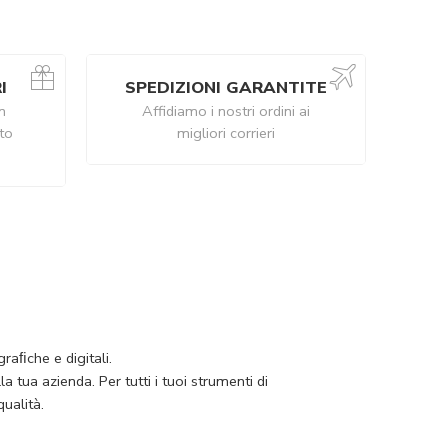
I
SPEDIZIONI GARANTITE
n
Affidiamo i nostri ordini ai
ito
migliori corrieri
raﬁche e digitali.
 tua azienda. Per tutti i tuoi strumenti di
ualità.