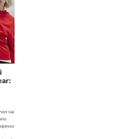
i
ar:
non sai
prio
à spesso