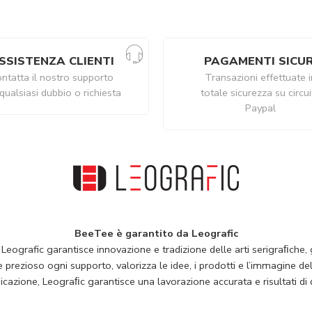
SSISTENZA CLIENTI
PAGAMENTI SICUR
ntatta il nostro supporto
Transazioni effettuate i
qualsiasi dubbio o richiesta
totale sicurezza su circu
Paypal
BeeTee è garantito da Leografic
 Leografic garantisce innovazione e tradizione delle arti serigraﬁche, g
rezioso ogni supporto, valorizza le idee, i prodotti e l’immagine della
cazione, Leograﬁc garantisce una lavorazione accurata e risultati di q