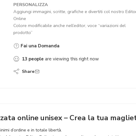
PERSONALIZZA
Aggiungi immagini, scritte, grafiche e divertiti col nostro Edito
Online
Colore modificabile anche nell’editor, voce “variazioni del
prodotto”
Fai una Domanda
10
people
are viewing this right now
Share
ata online unisex – Crea la tua magliett
imi d’ordine e in totale libertà.