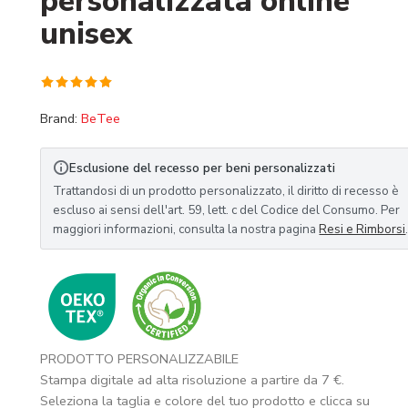
personalizzata online
unisex
Valutato
1
Brand:
BeTee
5.00
su 5
su base di
recensioni
Esclusione del recesso per beni personalizzati
Trattandosi di un prodotto personalizzato, il diritto di recesso è
escluso ai sensi dell'art. 59, lett. c del Codice del Consumo. Per
maggiori informazioni, consulta la nostra pagina
Resi e Rimborsi
PRODOTTO PERSONALIZZABILE
Stampa digitale ad alta risoluzione a partire da 7 €.
Seleziona la taglia e colore del tuo prodotto e clicca su