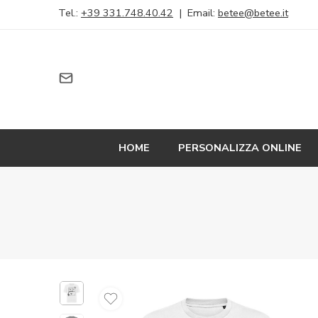
Tel.:
+39 331.748.40.42
| Email:
betee@betee.it
HOME
PERSONALIZZA ONLINE