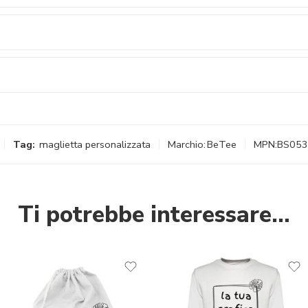
Tag:
maglietta personalizzata
Marchio:
BeTee
MPN:
BS053
Ti potrebbe interessare…