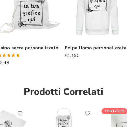
aino sacca personalizzato
Felpa Uomo personalizzata
€
13,90
alutato
3,49
.00
su 5
Prodotti Correlati
130X170 CM