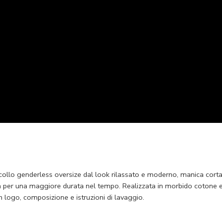
llo genderless oversize dal look rilassato e moderno, manica corta, st
lla per una maggiore durata nel tempo. Realizzata in morbido cotone ec
on logo, composizione e istruzioni di lavaggio.