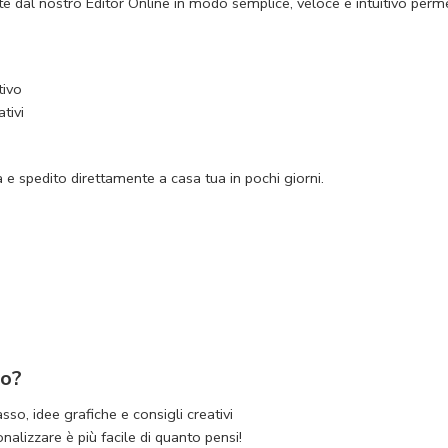
dal nostro Editor Online in modo semplice, veloce e intuitivo permett
tivo
tivi
e spedito direttamente a casa tua in pochi giorni.
to?
sso, idee grafiche e consigli creativi
nalizzare è più facile di quanto pensi!