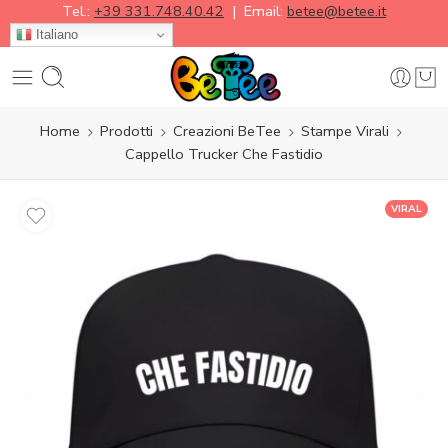
Tel.:
+39 331.748.40.42
| Email:
betee@betee.it
Italiano
Home
Prodotti
Creazioni BeTee
Stampe Virali
Cappello Trucker Che Fastidio
VIRAL