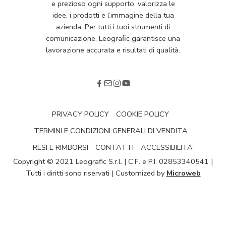
e prezioso ogni supporto, valorizza le
idee, i prodotti e l’immagine della tua
azienda. Per tutti i tuoi strumenti di
comunicazione, Leograﬁc garantisce una
lavorazione accurata e risultati di qualità.
PRIVACY POLICY
COOKIE POLICY
TERMINI E CONDIZIONI GENERALI DI VENDITA
RESI E RIMBORSI
CONTATTI
ACCESSIBILITA’
Copyright © 2021 Leografic S.r.l. | C.F. e P.I. 02853340541 |
Tutti i diritti sono riservati | Customized by
Microweb