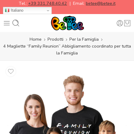
Tel.:
+39 331.748.40.42
| Email:
betee@betee.it
Italiano
Home
Prodotti
Per la Famiglia
4 Magliette “Family Reunion” Abbigliamento coordinato per tutta
la Famiglia