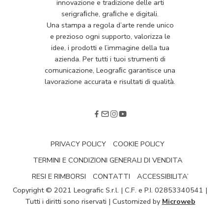
innovazione e tradizione delle arti
serigraﬁche, graﬁche e digitali.
Una stampa a regola d’arte rende unico
e prezioso ogni supporto, valorizza le
idee, i prodotti e l’immagine della tua
azienda. Per tutti i tuoi strumenti di
comunicazione, Leograﬁc garantisce una
lavorazione accurata e risultati di qualità.
PRIVACY POLICY
COOKIE POLICY
TERMINI E CONDIZIONI GENERALI DI VENDITA
RESI E RIMBORSI
CONTATTI
ACCESSIBILITA’
Copyright © 2021 Leografic S.r.l. | C.F. e P.I. 02853340541 |
Tutti i diritti sono riservati | Customized by
Microweb