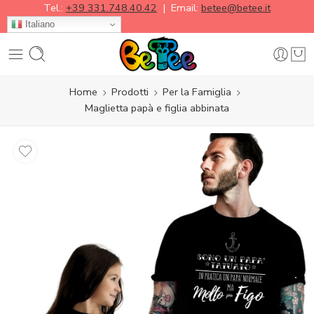
Tel.:
+39 331.748.40.42
| Email:
betee@betee.it
Italiano
Home
Prodotti
Per la Famiglia
Maglietta papà e figlia abbinata