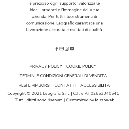
e prezioso ogni supporto, valorizza le
idee, i prodotti e l’immagine della tua
azienda. Per tutti i tuoi strumenti di
comunicazione, Leograﬁc garantisce una
lavorazione accurata e risultati di qualità.
PRIVACY POLICY
COOKIE POLICY
TERMINI E CONDIZIONI GENERALI DI VENDITA
RESI E RIMBORSI
CONTATTI
ACCESSIBILITA’
Copyright © 2021 Leografic S.r.l. | C.F. e P.I. 02853340541 |
Tutti i diritti sono riservati | Customized by
Microweb