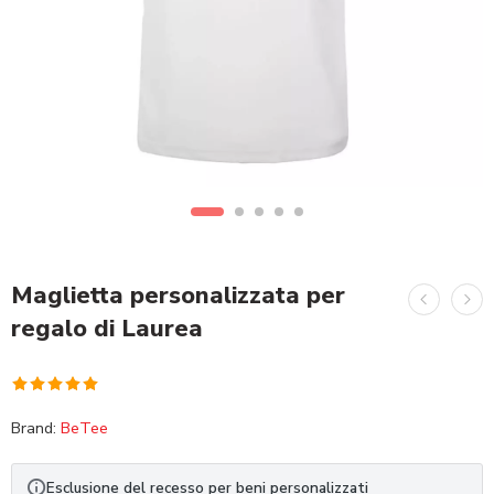
Maglietta personalizzata per
regalo di Laurea
Valutato
1
Brand:
BeTee
5.00
su 5
su base di
recensioni
Esclusione del recesso per beni personalizzati