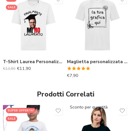
SALE
T-Shirt Laurea Personalizzata con Foto e Frase “Finalmente mi ho laureato”
Maglietta personalizzata online unisex
€
11,90
€
13,90
Valutato
€
7,90
5.00
su 5
Prodotti Correlati
Sconto per quantità
SUPER OFFERTA!
SALE