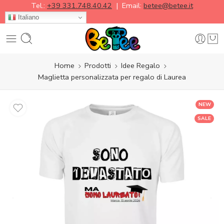
Tel.:
+39 331.748.40.42
| Email:
betee@betee.it
Italiano
Home
Prodotti
Idee Regalo
Maglietta personalizzata per regalo di Laurea
NEW
SALE