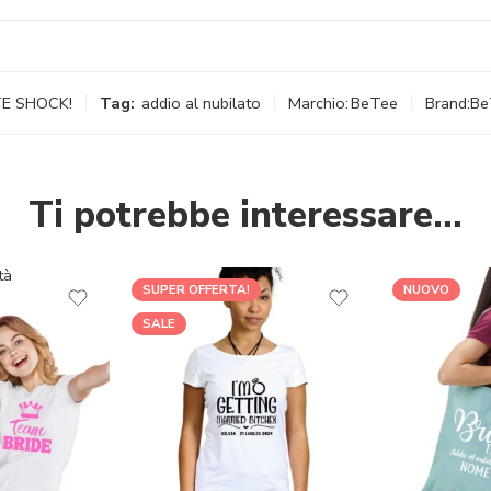
E SHOCK!
Tag:
addio al nubilato
Marchio:
BeTee
Brand:
Be
Ti potrebbe interessare…
tà
SUPER OFFERTA!
NUOVO
SALE