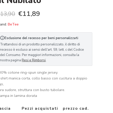
al Nubilato
€
11,89
13,90
and:
BeTee
Esclusione del recesso per beni personalizzati
Trattandosi di un prodotto personalizzato, il diritto di
recesso è escluso ai sensi dell'art. 59, lett. c del Codice
del Consumo. Per maggiori informazioni, consulta la
nostra pagina
Resi e Rimborsi
.
0% cotone ring-spun single jersey.
shirt manica corta, collo basso con cucitura a doppio
go,
ra sudore, struttura con busto tubolare.
ampa in lamina dorata
ascia
Pezzi acquistati
prezzo cad.