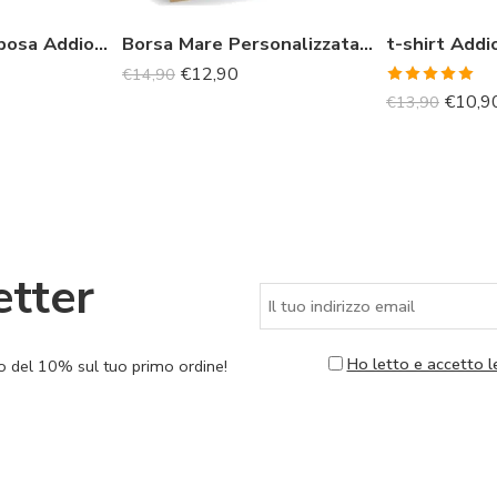
T-shirt per la Sposa Addio al Nubilato “Non ho resistito, mi sono trovata un marito”
Borsa Mare Personalizzata con Nome
€
12,90
€
14,90
Valutato
€
10,9
€
13,90
5.00
su 5
etter
Ho letto e accetto l
nto del 10% sul tuo primo ordine!