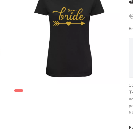
€
Br
10
T-
a
pa
St
F