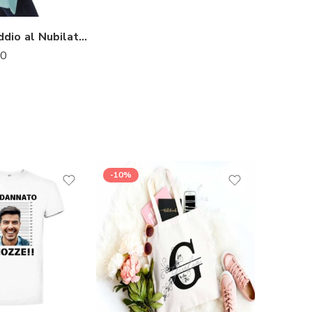
Borse per Addio al Nubilato Personalizzate con Nome Sposa (6-8-10 pz) + 1 Omaggio “Bride to be”
90
-10%
NEW