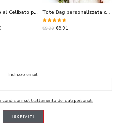
t-shirt Addio al Celibato personalizzata con foto
Tote Bag personalizzata con nome e iniziale
€
73,80
-
€
Valutato
0
€
8,91
€
9,90
5.00
su 5
Indirizzo email:
e condizioni sul trattamento dei dati personali.