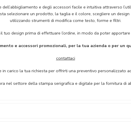
ll’abbigliamento e degli accessori facile e intuitiva attraverso l’utili
basta selezionare un prodotto, la taglia e il colore, scegliere un desi
utilizzando strumenti di modifica come testo, forme e filtri.
a il tuo design prima di effettuare l’ordine, in modo da poter apportar
amento e accessori promozionali, per la tua azienda o per un qu
contattaci
 in carico la tua richiesta per offrirti una preventivo personalizzato a
ora nel settore della stampa serigrafica e digitale per la fornitura di 