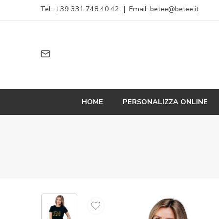
Tel.:
+39 331.748.40.42
| Email:
betee@betee.it
HOME
PERSONALIZZA ONLINE