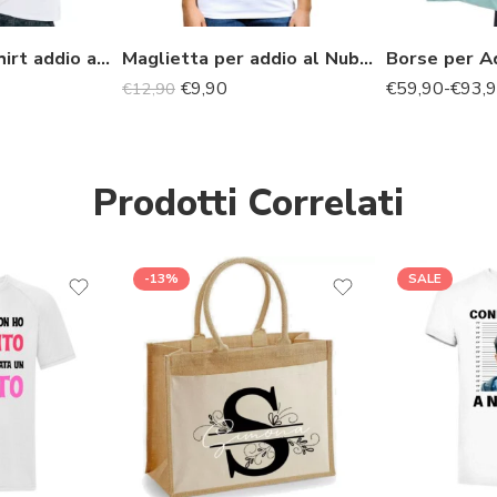
Team Bride: t-shirt addio al nubilato
Maglietta per addio al Nubilato personalizzata per sposa e amiche
€
9,90
€
59,90
-
€
93,
€
12,90
Prodotti Correlati
-13%
SALE