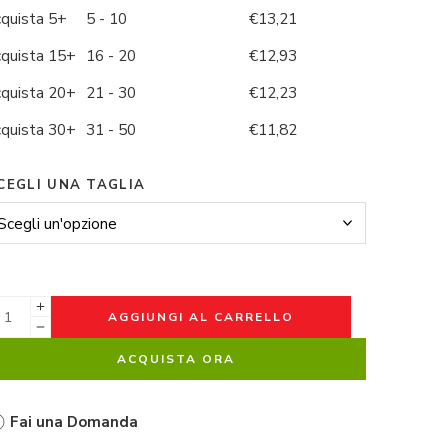
cquista 5+
5 - 10
€
13,21
cquista 15+
16 - 20
€
12,93
cquista 20+
21 - 30
€
12,23
cquista 30+
31 - 50
€
11,82
CEGLI UNA TAGLIA
AGGIUNGI AL CARRELLO
ACQUISTA ORA
Fai una Domanda