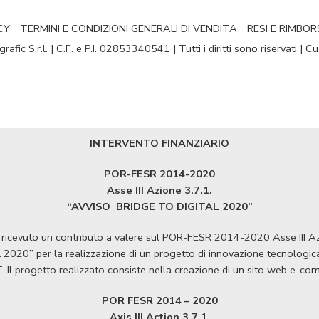
CY
TERMINI E CONDIZIONI GENERALI DI VENDITA
RESI E RIMBOR
fic S.r.l. | C.F. e P.I. 02853340541 | Tutti i diritti sono riservati | 
INTERVENTO FINANZIARIO
POR-FESR 2014-2020
Asse III Azione 3.7.1.
“AVVISO
BRIDGE TO DIGITAL 2020”
ha ricevuto un contributo a valere sul POR-FESR 2014-2020 Asse III 
020” per la realizzazione di un progetto di innovazione tecnologica a
T. Il progetto realizzato consiste nella creazione di un sito web e-c
POR FESR 2014 – 2020
Axis III Action 3.7.1.