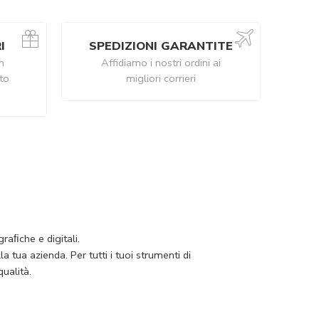
I
SPEDIZIONI GARANTITE
n
Affidiamo i nostri ordini ai
ito
migliori corrieri
raﬁche e digitali.
 tua azienda. Per tutti i tuoi strumenti di
ualità.