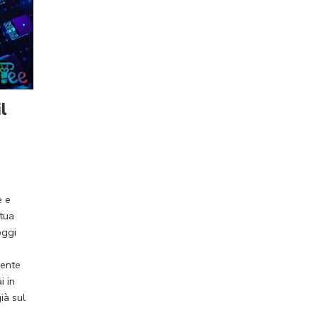
l
e e
 tua
oggi
mente
i in
ià sul