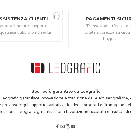
SSISTENZA CLIENTI
PAGAMENTI SICUR
ntatta il nostro supporto
Transazioni effettuate i
qualsiasi dubbio o richiesta
totale sicurezza su circu
Paypal
BeeTee è garantito da Leografic
 Leografic garantisce innovazione e tradizione delle arti serigraﬁche, g
rezioso ogni supporto, valorizza le idee, i prodotti e l’immagine della
cazione, Leograﬁc garantisce una lavorazione accurata e risultati di q