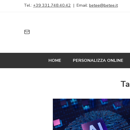
Tel.:
+39 331.748.40.42
| Email:
betee@betee.it
HOME
PERSONALIZZA ONLINE
Ta