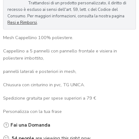
Valutato
1
Trattandosi di un prodotto personalizzato, il diritto di
5.00
su 5
recesso è escluso ai sensi dell'art. 59, lett. c del Codice del
Consumo. Per maggiori informazioni, consulta la nostra pagina
su base di
Resi e Rimborsi
.
recensioni
Mesh Cappellino 100% poliestere.
Cappellino a 5 pannelli con pannello frontale e visiera in
poliestere imbottito,
pannelli laterali e posteriori in mesh,
Chiusura con cinturino in pvc, TG UNICA.
Spedizione gratuita per spese superiori a 79 €
Personalizza con la tua frase
Fai una Domanda
54
people
are viewing this right now