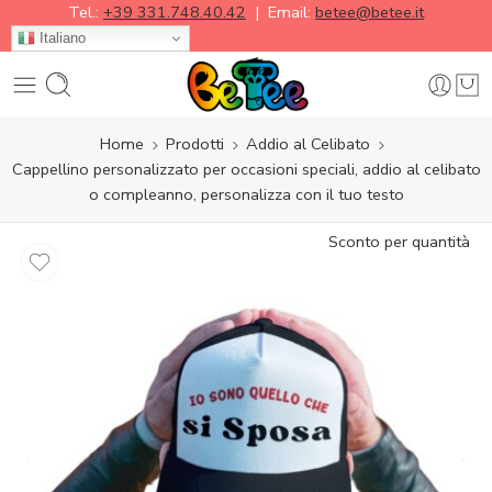
Tel.:
+39 331.748.40.42
| Email:
betee@betee.it
Italiano
Home
Prodotti
Addio al Celibato
Cappellino personalizzato per occasioni speciali, addio al celibato
o compleanno, personalizza con il tuo testo
Sconto per quantità