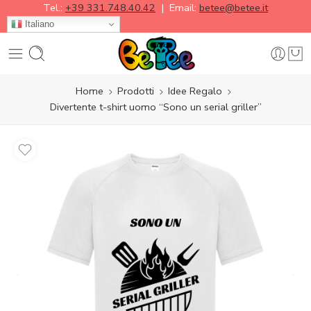
Tel.:
+39 331.748.40.42
| Email:
betee@betee.it
Italiano
Home
Prodotti
Idee Regalo
Divertente t-shirt uomo “Sono un serial griller”