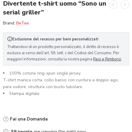
Divertente t-shirt uomo “Sono un
serial griller”
Brand:
BeTee
Esclusione del recesso per beni personalizzati
Trattandosi di un prodotto personalizzato, il diritto di recesso è
escluso ai sensi dell'art. 59, lett. c del Codice del Consumo. Per
maggiori informazioni, consulta la nostra pagina
Resi e Rimborsi
.
100% cotone ring-spun single jersey.
T-shirt manica corta, collo basso con cucitura a doppio ago,
para sudore, struttura con busto tubolare.
Stampa digitale
Fai una Domanda
58
people
are viewing this right now