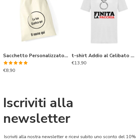
Sacchetto Personalizzato con nome e grafica
t-shirt Addio al Celibato per lo sposo “finita la pacchia”
€
13,90
Valutato
€
8,90
5.00
su 5
Iscriviti alla
newsletter
Iscriviti alla nostra newsletter e ricevi subito uno sconto del 10%