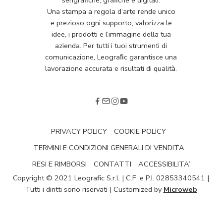
Una stampa a regola d’arte rende unico
e prezioso ogni supporto, valorizza le
idee, i prodotti e l’immagine della tua
azienda. Per tutti i tuoi strumenti di
comunicazione, Leograﬁc garantisce una
lavorazione accurata e risultati di qualità.
PRIVACY POLICY
COOKIE POLICY
TERMINI E CONDIZIONI GENERALI DI VENDITA
RESI E RIMBORSI
CONTATTI
ACCESSIBILITA’
Copyright © 2021 Leografic S.r.l. | C.F. e P.I. 02853340541 |
Tutti i diritti sono riservati | Customized by
Microweb