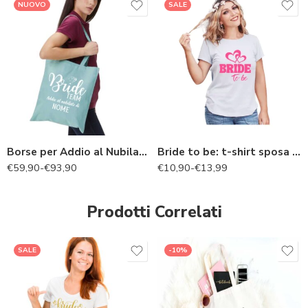
NUOVO
SALE
Borse per Addio al Nubilato Personalizzate con Nome Sposa (6-8-10 pz) + 1 Omaggio “Bride to be”
Bride to be: t-shirt sposa addio al nubilato
€
59,90
-
€
93,90
€
10,90
-
€
13,99
Prodotti Correlati
SALE
-10%