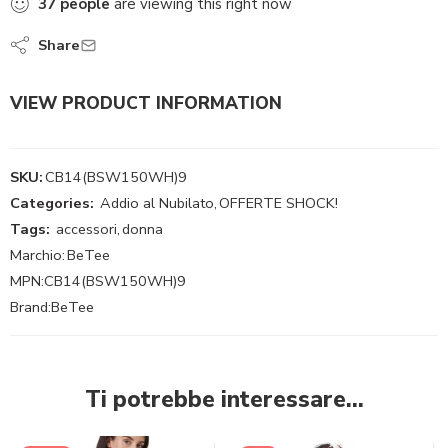
37
people
are viewing this right now
Share
VIEW PRODUCT INFORMATION
SKU:
CB14(BSW150WH)9
Categories:
Addio al Nubilato
,
OFFERTE SHOCK!
Tags:
accessori
,
donna
Marchio:
BeTee
MPN:
CB14(BSW150WH)9
Brand:
BeTee
Ti potrebbe interessare…