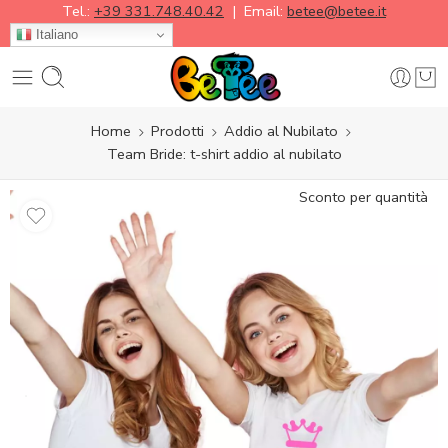
Tel.:
+39 331.748.40.42
| Email:
betee@betee.it
Italiano
Home
Prodotti
Addio al Nubilato
Team Bride: t-shirt addio al nubilato
Sconto per quantità