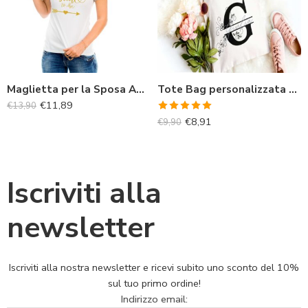
Maglietta per la Sposa Addio al Nubilato
Tote Bag personalizzata con nome e iniziale
€
11,89
€
13,90
Valutato
€
8,91
€
9,90
5.00
su 5
Iscriviti alla
newsletter
Iscriviti alla nostra newsletter e ricevi subito uno sconto del 10%
sul tuo primo ordine!
Indirizzo email: