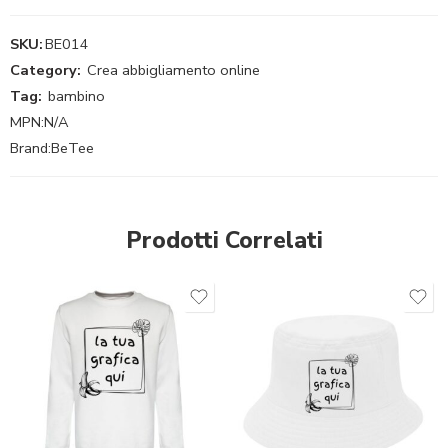
SKU:
BE014
Category:
Crea abbigliamento online
Tag:
bambino
MPN:
N/A
Brand:
BeTee
Prodotti Correlati