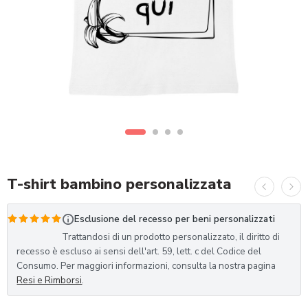
T-shirt bambino personalizzata
Esclusione del recesso per beni personalizzati
Valutato
1
Trattandosi di un prodotto personalizzato, il diritto di
5.00
su 5
recesso è escluso ai sensi dell'art. 59, lett. c del Codice del
Consumo. Per maggiori informazioni, consulta la nostra pagina
su base di
Resi e Rimborsi
.
recensioni