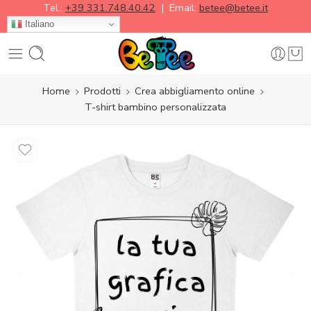
Tel.:
+39 331.748.40.42
| Email:
betee@betee.it
Italiano
Home
Prodotti
Crea abbigliamento online
T-shirt bambino personalizzata