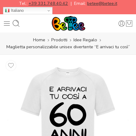
Tel.:
+39 331.748.40.42
| Email:
betee@betee.it
Italiano
Home
Prodotti
Idee Regalo
Maglietta personalizzabile unisex divertente “E arrivaci tu così”