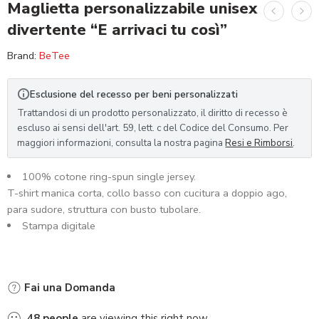
Maglietta personalizzabile unisex
divertente “E arrivaci tu così”
Brand:
BeTee
Esclusione del recesso per beni personalizzati
Trattandosi di un prodotto personalizzato, il diritto di recesso è
escluso ai sensi dell'art. 59, lett. c del Codice del Consumo. Per
maggiori informazioni, consulta la nostra pagina
Resi e Rimborsi
.
100% cotone ring-spun single jersey.
T-shirt manica corta, collo basso con cucitura a doppio ago,
para sudore, struttura con busto tubolare.
Stampa digitale
Fai una Domanda
48
people
are viewing this right now