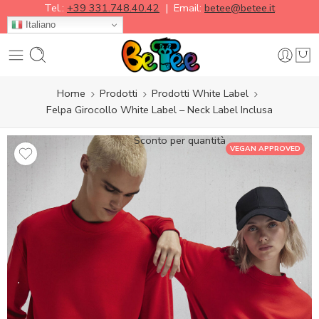
Tel.:
+39 331.748.40.42
| Email:
betee@betee.it
Italiano
Home
Prodotti
Prodotti White Label
Felpa Girocollo White Label – Neck Label Inclusa
Sconto per quantità
VEGAN APPROVED