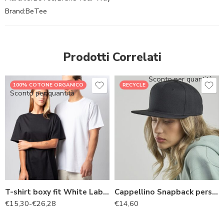
Brand:
BeTee
Prodotti Correlati
Sconto per quantità
100% COTONE ORGANICO
RECYCLE
Sconto per quantità
T-shirt boxy fit White Label – Neck Label Inclusa
Cappellino Snapback personalizzabile White Label per Brand
€
15,30
-
€
26,28
€
14,60