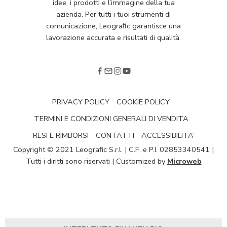
idee, i prodotti e l’immagine della tua
azienda. Per tutti i tuoi strumenti di
comunicazione, Leograﬁc garantisce una
lavorazione accurata e risultati di qualità.
PRIVACY POLICY
COOKIE POLICY
TERMINI E CONDIZIONI GENERALI DI VENDITA
RESI E RIMBORSI
CONTATTI
ACCESSIBILITA’
Copyright © 2021 Leografic S.r.l. | C.F. e P.I. 02853340541 |
Tutti i diritti sono riservati | Customized by
Microweb