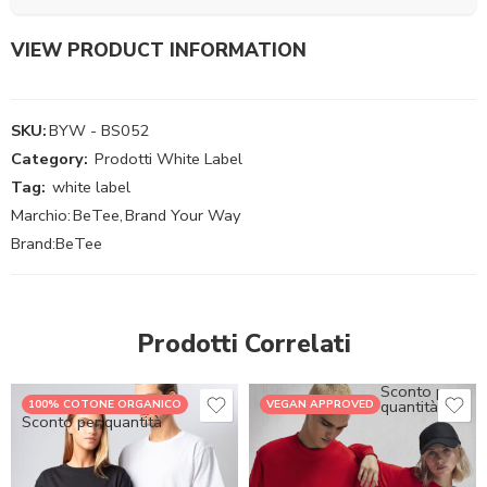
VIEW PRODUCT INFORMATION
SKU:
BYW - BS052
Category:
Prodotti White Label
Tag:
white label
Marchio:
BeTee
,
Brand Your Way
Brand:
BeTee
Prodotti Correlati
Sconto per
quantità
100% COTONE ORGANICO
VEGAN APPROVED
Sconto per quantità