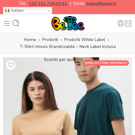
Tel.:
+39 331.748.40.42
| Email:
betee@betee.it
Italiano
Home
Prodotti
Prodotti White Label
T-Shirt Unisex Brandizzabile – Neck Label Inclusa
Sconto per quantità
100% COTONE ORGANICO