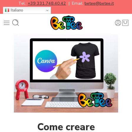
Tel.:
+39 331.748.40.42
| Email:
betee@betee.it
Italiano
Come creare