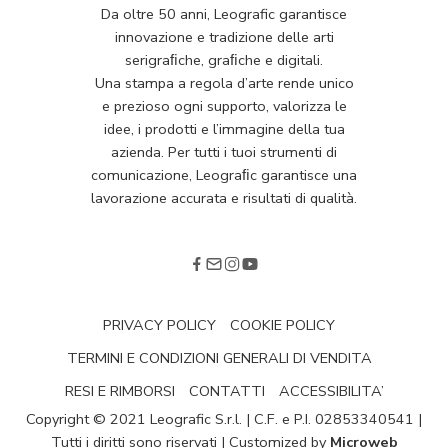
Da oltre 50 anni, Leografic garantisce
innovazione e tradizione delle arti
serigraﬁche, graﬁche e digitali.
Una stampa a regola d’arte rende unico
e prezioso ogni supporto, valorizza le
idee, i prodotti e l’immagine della tua
azienda. Per tutti i tuoi strumenti di
comunicazione, Leograﬁc garantisce una
lavorazione accurata e risultati di qualità.
PRIVACY POLICY
COOKIE POLICY
TERMINI E CONDIZIONI GENERALI DI VENDITA
RESI E RIMBORSI
CONTATTI
ACCESSIBILITA’
Copyright © 2021 Leografic S.r.l. | C.F. e P.I. 02853340541 |
Tutti i diritti sono riservati | Customized by
Microweb