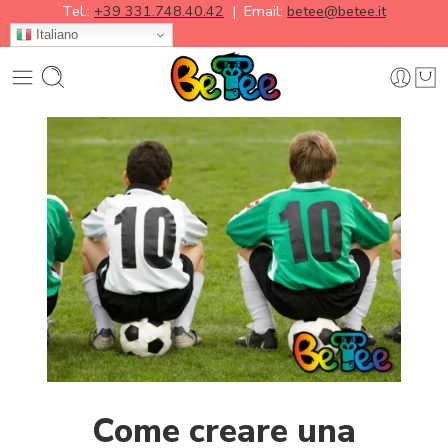
Tel.:
+39 331.748.40.42
| Email:
betee@betee.it
Italiano
Come creare una