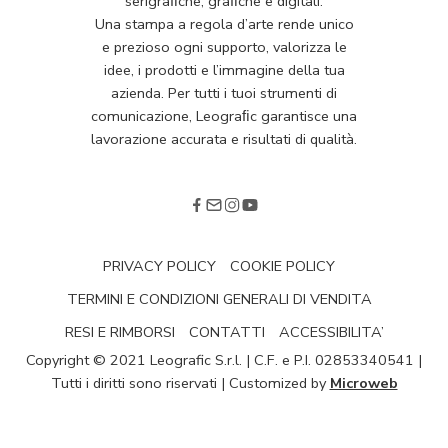
serigraﬁche, graﬁche e digitali.
Una stampa a regola d’arte rende unico
e prezioso ogni supporto, valorizza le
idee, i prodotti e l’immagine della tua
azienda. Per tutti i tuoi strumenti di
comunicazione, Leograﬁc garantisce una
lavorazione accurata e risultati di qualità.
PRIVACY POLICY
COOKIE POLICY
TERMINI E CONDIZIONI GENERALI DI VENDITA
RESI E RIMBORSI
CONTATTI
ACCESSIBILITA’
Copyright © 2021 Leografic S.r.l. | C.F. e P.I. 02853340541 |
Tutti i diritti sono riservati | Customized by
Microweb