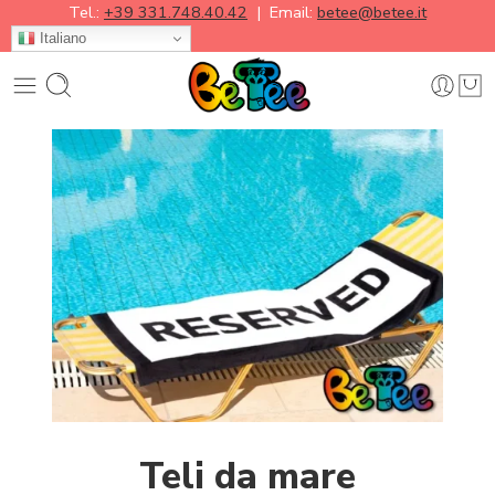
Tel.:
+39 331.748.40.42
| Email:
betee@betee.it
Italiano
Teli da mare