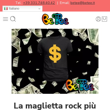
Tel.:
+39 331.748.40.42
| Email:
betee@betee.it
Italiano
La maglietta rock più