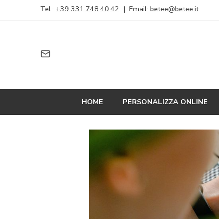
Tel.:
+39 331.748.40.42
| Email:
betee@betee.it
HOME
PERSONALIZZA ONLINE