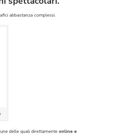
i spettacolari.
afici abbastanza complessi.
e
une delle quali direttamente
online e