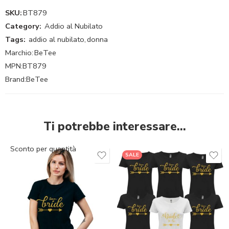
SKU:
BT879
Category:
Addio al Nubilato
Tags:
addio al nubilato
,
donna
Marchio:
BeTee
MPN:
BT879
Brand:
BeTee
Ti potrebbe interessare…
Sconto per quantità
SALE