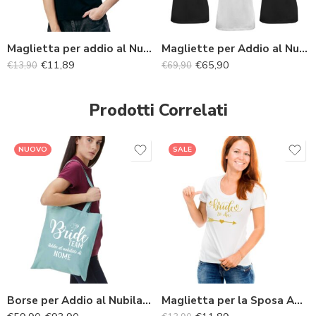
Maglietta per addio al Nubilato
Magliette per Addio al Nubilato 5+1 omaggio
€
11,89
€
65,90
€
13,90
€
69,90
Prodotti Correlati
NUOVO
SALE
Borse per Addio al Nubilato Personalizzate con Nome Sposa (6-8-10 pz) + 1 Omaggio “Bride to be”
Maglietta per la Sposa Addio al Nubilato