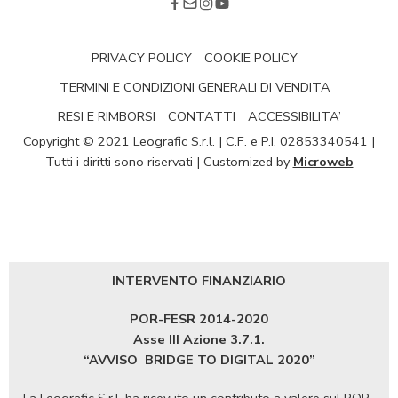
PRIVACY POLICY
COOKIE POLICY
TERMINI E CONDIZIONI GENERALI DI VENDITA
RESI E RIMBORSI
CONTATTI
ACCESSIBILITA’
Copyright © 2021 Leografic S.r.l. | C.F. e P.I. 02853340541 |
Tutti i diritti sono riservati | Customized by
Microweb
INTERVENTO FINANZIARIO
POR-FESR 2014-2020
Asse III Azione 3.7.1.
“AVVISO
BRIDGE TO DIGITAL 2020”
La Leografic S.r.l. ha ricevuto un contributo a valere sul POR-