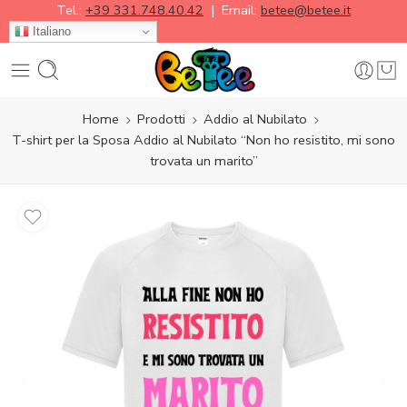
Tel.:
+39 331.748.40.42
| Email:
betee@betee.it
Italiano
Home
Prodotti
Addio al Nubilato
T-shirt per la Sposa Addio al Nubilato “Non ho resistito, mi sono
trovata un marito”