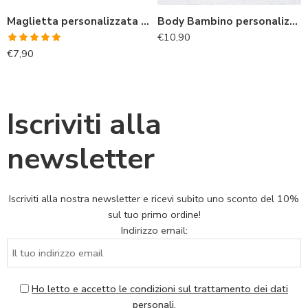
Maglietta personalizzata online unisex
Body Bambino personalizzato con Nome per la mamma
€
10,90
Valutato
€
7,90
5.00
su 5
Iscriviti alla
newsletter
Iscriviti alla nostra newsletter e ricevi subito uno sconto del 10%
sul tuo primo ordine!
Indirizzo email:
Ho letto e accetto le condizioni sul trattamento dei dati
personali.