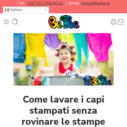
Tel.:
+39 331.748.40.42
| Email:
betee@betee.it
Italiano
Come lavare i capi
stampati senza
rovinare le stampe