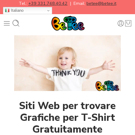
Tel.:
+39 331.748.40.42
| Email:
betee@betee.it
Italiano
Siti Web per trovare
Grafiche per T-Shirt
Gratuitamente