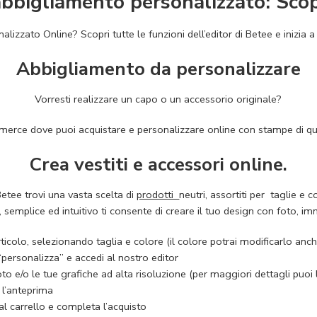
abbigliamento personalizzato: Scop
izzato Online? Scopri tutte le funzioni dell’editor di Betee e inizia a
Abbigliamento da personalizzare
Vorresti realizzare un capo o un accessorio originale?
erce dove puoi acquistare e personalizzare online con stampe di qual
Crea vestiti e accessori online.
etee trovi una vasta scelta di
prodotti
neutri, assortiti per taglie e co
r, semplice ed intuitivo ti consente di creare il tuo design con foto, imm
articolo, selezionando taglia e colore (il colore potrai modificarlo a
“personalizza” e accedi al nostro editor
foto e/o le tue grafiche ad alta risoluzione (per maggiori dettagli puoi
 l’anteprima
l carrello e completa l’acquisto