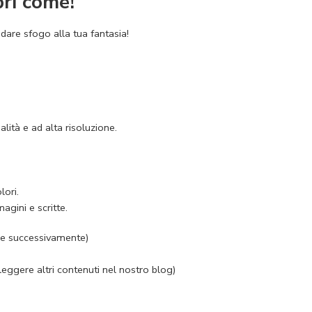
ri come!
 dare sfogo alla tua fantasia!
ità e ad alta risoluzione.
lori.
agini e scritte.
nche successivamente)
 leggere altri contenuti nel nostro
blog
)