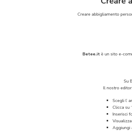
Creare 
Creare abbigliamento personal
Betee.it
è un sito e-comm
Su B
ll nostro edito
Scegli l’ 
Clicca su 
Inserisci 
Visualizza
Aggiungi a