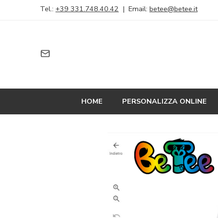
Tel.:
+39 331.748.40.42
| Email:
betee@betee.it
HOME
PERSONALIZZA ONLINE