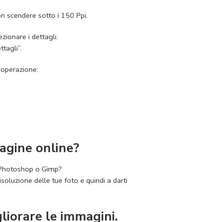
n scendere sotto i 150 Ppi.
zionare i dettagli.
ttagli”.
 operazione:
magine online?
 Photoshop o Gimp?
isoluzione delle tue foto e quindi a darti
gliorare le immagini.