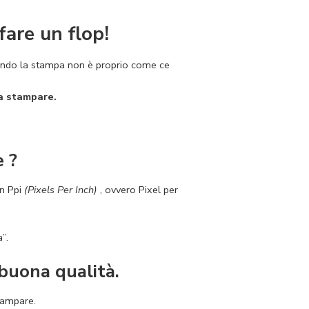
fare un flop!
ando la stampa non è proprio come ce
da stampare.
e ?
in Ppi
(Pixels Per Inch)
, ovvero Pixel per
”.
 buona qualità.
stampare.