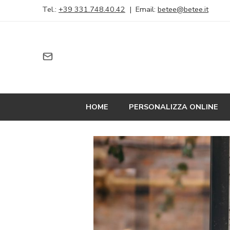
Tel.:
+39 331.748.40.42
| Email:
betee@betee.it
HOME
PERSONALIZZA ONLINE