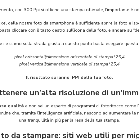
mento, con 300 Ppi si ottiene una stampa ottimale, l’importante è no
ixel delle nostre foto da smartphone è sufficiente aprire la foto e ispe
asta cliccare con il tasto destro sull’icona della foto, e andare su “de
are se siamo sulla strada giusta a questo punto basta eseguire questa
pixel orizzontali/dimensione orizzontale di stampa*25,4
pixel verticali/dimensione verticale di stampa*25,4
Il risultato saranno PPI della tua foto.
ottenere un’alta risoluzione di un’im
ssa qualità
e non sei un esperto di programmi di fotoritocco come
nline che, tramite l’intelligenza artificiale, riescono ad aumentare la r
una tranquillità in più per la resa della tua stampa.
to da stampare: siti web utili per mi