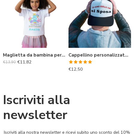
Maglietta da bambina personalizzata per il compleanno
Cappellino personalizzato per occasioni speciali, addio al celibato o compleanno, personalizza con il tuo testo
€
11,82
€
13,90
Valutato
€
12,50
5.00
su 5
Iscriviti alla
newsletter
Iscriviti alla nostra newsletter e ricevi subito uno sconto del 10%