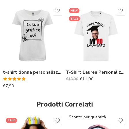
NEW
SALE
t-shirt donna personalizza online
T-Shirt Laurea Personalizzata con Foto e Frase “Finalmente mi ho laureato”
€
11,90
€
13,90
Valutato
€
7,90
5.00
su 5
Prodotti Correlati
Sconto per quantità
SALE