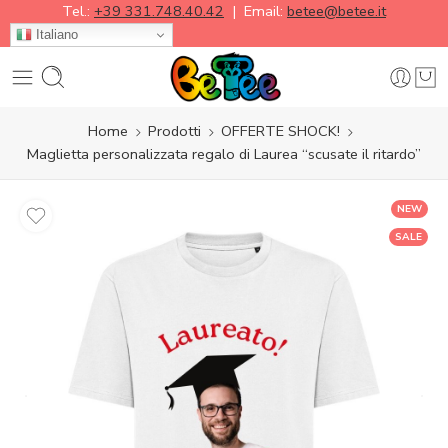
Tel.:
+39 331.748.40.42
| Email:
betee@betee.it
Italiano
Home
Prodotti
OFFERTE SHOCK!
Maglietta personalizzata regalo di Laurea “scusate il ritardo”
NEW
SALE