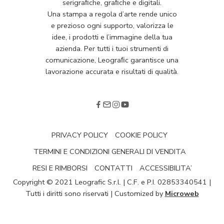
serigraﬁche, graﬁche e digitali.
Una stampa a regola d’arte rende unico
e prezioso ogni supporto, valorizza le
idee, i prodotti e l’immagine della tua
azienda. Per tutti i tuoi strumenti di
comunicazione, Leograﬁc garantisce una
lavorazione accurata e risultati di qualità.
PRIVACY POLICY
COOKIE POLICY
TERMINI E CONDIZIONI GENERALI DI VENDITA
RESI E RIMBORSI
CONTATTI
ACCESSIBILITA’
Copyright © 2021 Leografic S.r.l. | C.F. e P.I. 02853340541 |
Tutti i diritti sono riservati | Customized by
Microweb