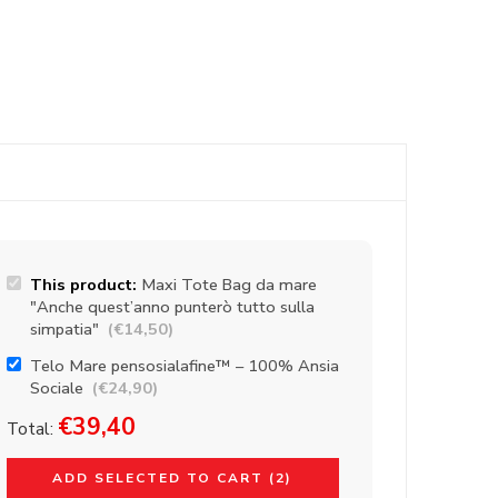
This product:
Maxi Tote Bag da mare
"Anche quest’anno punterò tutto sulla
simpatia"
(
€
14,50
)
Telo Mare pensosialafine™ – 100% Ansia
Sociale
(
€
24,90
)
€
39,40
Total:
ADD SELECTED TO CART (2)