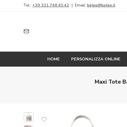
Tel.:
+39 331.748.40.42
| Email:
betee@betee.it
HOME
PERSONALIZZA ONLINE
Maxi Tote B