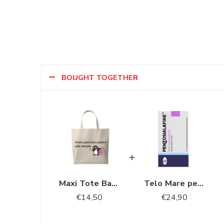
BOUGHT TOGETHER
Maxi Tote Bag da mare “Anche quest’anno punterò tutto sulla simpatia”
Telo Mare pensosialafine™ – 100% Ansia Sociale
€
14,50
€
24,90