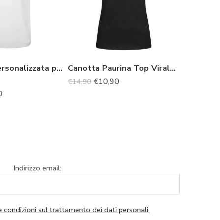
Maglietta personalizzata per regalo di Laurea
Canotta Paurina Top Virale con Frase Ironica
€
10,90
€
13,90
€
14,90
0
Indirizzo email:
e condizioni sul trattamento dei dati personali.