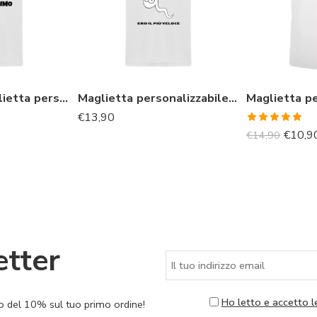
Divertente maglietta personalizzabile con il tuo nome “Sua magnificenza va benissimo”
Maglietta personalizzabile uomo divertente “Anni fa ero il più veloce”
€
13,90
Valutato
€
10,9
€
14,90
5.00
su 5
etter
Ho letto e accetto l
nto del 10% sul tuo primo ordine!